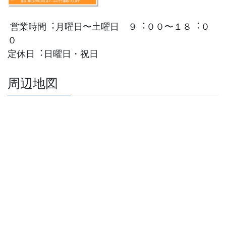
営業時間︓⽉曜⽇〜⼟曜⽇ ９︓００〜１８︓０
０
定休⽇︓⽇曜⽇・祝⽇
周辺地図