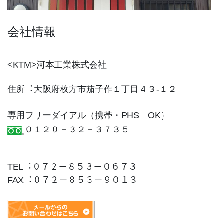
会社情報
<KTM>河本⼯業株式会社
住所︓⼤阪府枚⽅市茄⼦作１丁⽬４３-１２
専⽤フリーダイアル（携帯・PHS OK）
０１２０－３２－３７３５
TEL︓０７２－８５３－０６７３
FAX︓０７２－８５３－９０１３