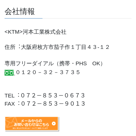
会社情報
<KTM>河本⼯業株式会社
住所︓⼤阪府枚⽅市茄⼦作１丁⽬４３-１２
専⽤フリーダイアル（携帯・PHS OK）
０１２０－３２－３７３５
TEL︓０７２－８５３－０６７３
FAX︓０７２－８５３－９０１３