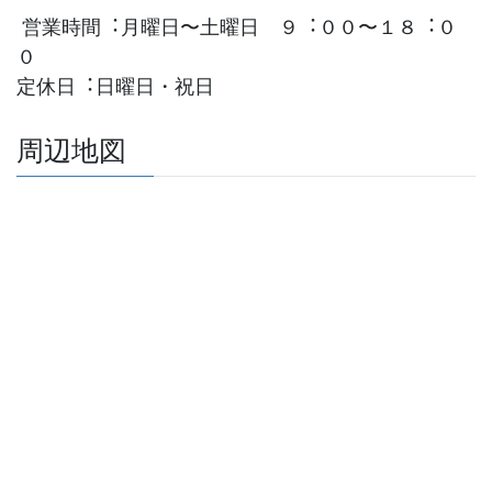
営業時間︓⽉曜⽇〜⼟曜⽇ ９︓００〜１８︓０
０
定休⽇︓⽇曜⽇・祝⽇
周辺地図